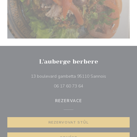
L'auberge berbere
((otevře se v n
13 boulevard gambetta 95110 Sannois
06 17 60 73 64
REZERVACE
REZERVOVAT STŮL