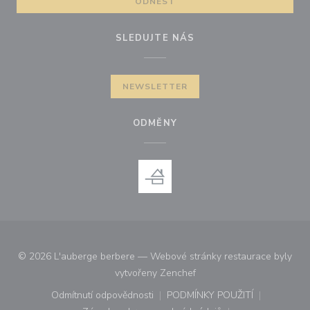
ODNÉST
SLEDUJTE NÁS
NEWSLETTER
ODMĚNY
© 2026 L'auberge berbere — Webové stránky restaurace byly
((otevře se v novém okně))
vytvořeny
Zenchef
Odmítnutí odpovědnosti
PODMÍNKY POUŽITÍ
((otevře se v novém okně))
((otevře se v novém o