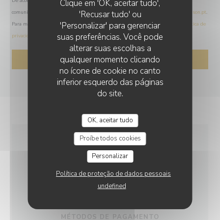
De acordo com a legislação de proteção de dados, tem o direito de se opor a
L'AUBERGE BERBERE
Clique em 'OK, aceitar tudo',
comunicações de marketing. Pode registar-se na Lista Robinson através de
'Recusar tudo' ou
robinson.pt
.
'Personalizar' para gerenciar
Para mais informações sobre o tratamento dos seus dados, consulte a nossa
política de
suas preferências. Você pode
privacidade
.
alterar suas escolhas a
qualquer momento clicando
no ícone de cookie no canto
inferior esquerdo das páginas
do site.
OK, aceitar tudo
Proíbe todos cookies
INFORMAÇÕES GERAIS
Personalizar
Política de proteção de dados pessoais
SERVIÇOS
undefined
Acesso para pessoas com mobilidade reduzida
MÉTODOS DE PAGAMENTO