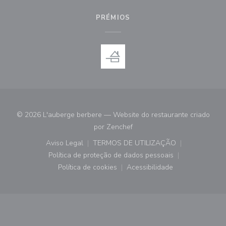
PRÉMIOS
© 2026 L'auberge berbere — Website do restaurante criado
((abre numa nova janela))
por
Zenchef
Aviso Legal
TERMOS DE UTILIZAÇÃO
((abre numa nova janela))
((abre numa nova janela))
Política de proteção de dados pessoais
((abre numa nova janela))
Política de cookies
Acessibilidade
((abre numa nova janela))
((abre numa nova janela