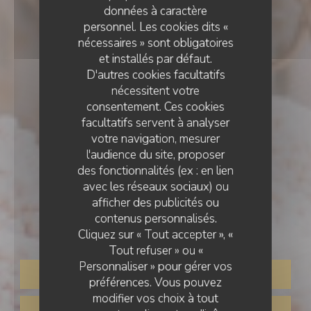
données à caractère
personnel. Les cookies dits «
nécessaires » sont obligatoires
et installés par défaut.
D'autres cookies facultatifs
nécessitent votre
consentement. Ces cookies
facultatifs servent à analyser
votre navigation, mesurer
l'audience du site, proposer
des fonctionnalités (ex : en lien
RESTAURANT TRADITIONNEL
avec les réseaux sociaux) ou
•
SANNOIS
afficher des publicités ou
L'AUBERGE BERBERE
contenus personnalisés.
L'auberge berbere
Cliquez sur « Tout accepter », «
Tout refuser » ou «
Personnaliser » pour gérer vos
RÉSERVER
préférences. Vous pouvez
modifier vos choix à tout
VENTE À EMPORTER