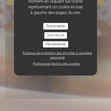
moment en cliquant sur l'icône
représentant un cookie en bas
à gauche des pages du site.
Tout accepter
Tout refuser
Personnaliser
Politique de protection des données à caractère
personnel
Politique de gestion des cookies