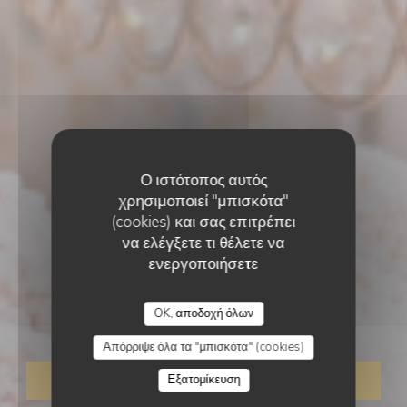
Ο ιστότοπος αυτός
χρησιμοποιεί "μπισκότα"
(cookies) και σας επιτρέπει
να ελέγξετε τι θέλετε να
ΠΑΡΑΔΟΣΙΑΚΌ ΕΣΤΙΑΤΌΡΙΟ
ενεργοποιήσετε
•
SANNOIS
L'AUBERGE BERBERE
L'auberge berbere
OK, αποδοχή όλων
Απόρριψε όλα τα "μπισκότα" (cookies)
Εξατομίκευση
ΚΆΝΤΕ ΚΡΆΤΗΣΗ ΤΡΑΠΕΖΙΟΎ