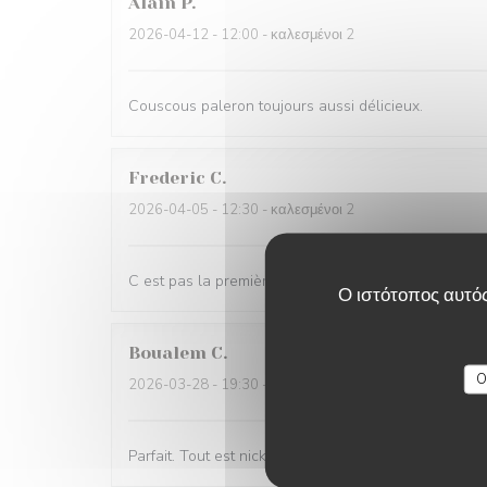
Alain
P
2026-04-12
- 12:00 - καλεσμένοι 2
Couscous paleron toujours aussi délicieux.
Frederic
C
2026-04-05
- 12:30 - καλεσμένοι 2
C est pas la première fois que nous venons C est to
Ο ιστότοπος αυτός
Boualem
C
O
2026-03-28
- 19:30 - καλεσμένοι 2
Parfait. Tout est nickel. Je recommande sans soucis.