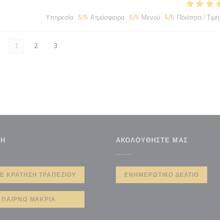
Υπηρεσία
:
5
/5
Ατμόσφαιρα
:
5
/5
Μενού
:
5
/5
Ποιότητα / Τιμή
1
2
3
ΣΗ
ΑΚΟΛΟΥΘΉΣΤΕ ΜΑΣ
ο παράθυρο))
Ε ΚΡΆΤΗΣΗ ΤΡΑΠΕΖΙΟΎ
ΕΝΗΜΕΡΩΤΙΚΌ ΔΕΛΤΊΟ
ΠΑΊΡΝΩ ΜΑΚΡΙΆ