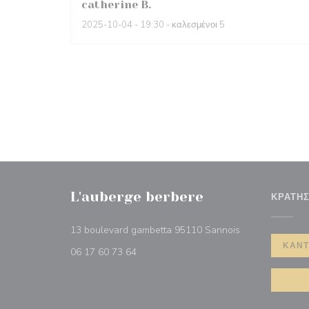
catherine
B
2025-10-04
- 19:30 - καλεσμένοι 5
L'auberge berbere
ΚΡΆΤΗ
((ανοίγει σε νέ
13 boulevard gambetta 95110 Sannois
ΚΆΝΤ
06 17 60 73 64