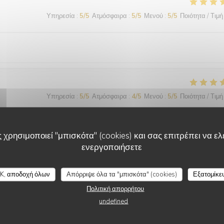
Υπηρεσία
:
5
/5
Ατμόσφαιρα
:
5
/5
Μενού
:
5
/5
Ποιότητα / Τιμή
Υπηρεσία
:
5
/5
Ατμόσφαιρα
:
4
/5
Μενού
:
5
/5
Ποιότητα / Τιμή
ujours aussi bon Service agréable Merci
 χρησιμοποιεί "μπισκότα" (cookies) και σας επιτρέπει να ελέ
ενεργοποιήσετε
L'AUBERGE BERBERE
K, αποδοχή όλων
Απόρριψε όλα τα "μπισκότα" (cookies)
Εξατομίκε
Υπηρεσία
:
4
/5
Ατμόσφαιρα
:
4
/5
Μενού
:
4
/5
Ποιότητα / Τιμή
Πολιτική απορρήτου
undefined
 Merci